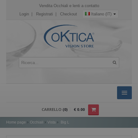
Vendita Occhiali e lenti a contatto
Login
|
Registrati
|
Checkout
Italiano (IT)
HOME
CARRELLO
(0)
€ 0.00
OCCHIALI
Home page
Occhiali
Vista
Big L
Occhiali Sole