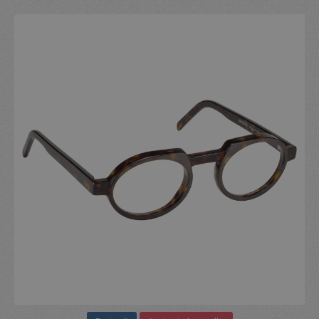
giorni
viene u
www.oktica.it
dal ser
Cookie
Script
ricorda
prefer
consen
cookie 
visitato
necess
il bann
cookie 
Cookie
Script
funzion
corret