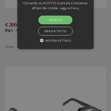
Cliccando su ACCETTO si presta il consenso
all'uso dei cookie.
Leggi la Policy
Dettagli
Aggiuni al carrello
ACCETTO
€ 200.00
-9%
Big L - SEEOOBIGA08
RIFIUTA TUTTO
MOSTRA DETTAGLI
Seeoo
STRETTAMENTE NECESSARI E
STATISTICHE
Strettamente necessari e Statistiche
I cookie strettamente necessari consentono
funzionalità del sito Web principale come
l'accesso degli utenti e la gestione
dell'account. Il sito Web non può essere
utilizzato correttamente senza i cookie
strettamente necessari.
Provider /