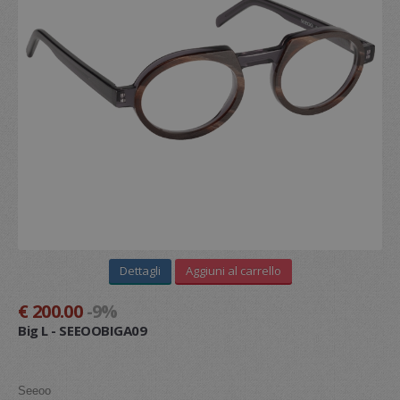
Tempo
Libero
Tutti i prodotti sul nostro sito sono originali al 100%
BLOG
CONTATTI
MISSION
LE NOSTRE SEDI
SERVIZI
CONTATTI
Dettagli
Aggiuni al carrello
€ 200.00
-9%
Big L - SEEOOBIGA09
Seeoo