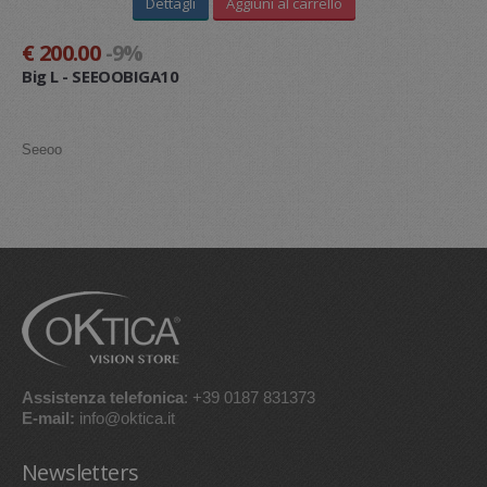
Dettagli
Aggiuni al carrello
€ 200.00
-9%
Big L - SEEOOBIGA10
Seeoo
Assistenza telefonica
: +39 0187 831373
E-mail:
info@oktica.it
Newsletters