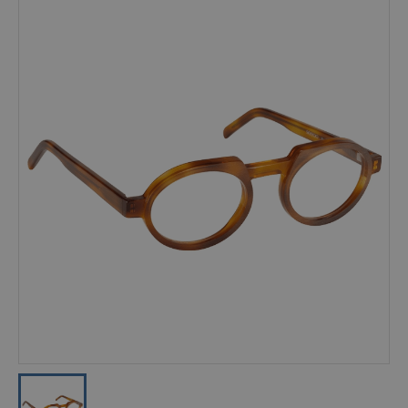
Occhiali Vista
Genere
Unisex
Uomo
Donna
Bambino
MARCHI
Adidas
Burberry
D&G
Gucci
JPLUS