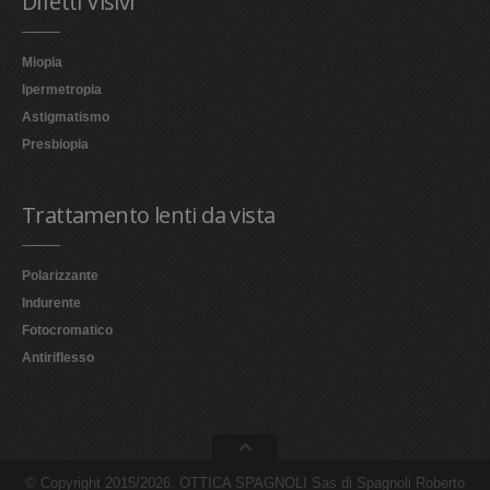
Difetti Visivi
Miopia
Ipermetropia
Astigmatismo
Presbiopia
Trattamento lenti da vista
Polarizzante
Indurente
Fotocromatico
Antiriflesso
© Copyright 2015/2026. OTTICA SPAGNOLI Sas di Spagnoli Roberto