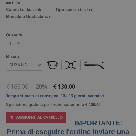
iniettato
Colore Lente:
verde
Tipo Lente:
standard
Liquidi
Montatura Graduabile:
si
MARCHI
Quantità
Vita Research
MATERIALI
Misura
TIPI DI LENTE
CONFEZIONI
€ 163.00
-20%
€ 130.00
Tempo stimato di consegna: 10 - 13 giorni lavorativi
Spedizione gratuita per ordini superiori a € 100.00
AGGIUNGI AL CARRELLO
IMPORTANTE:
Prima di eseguire l'ordine inviare una