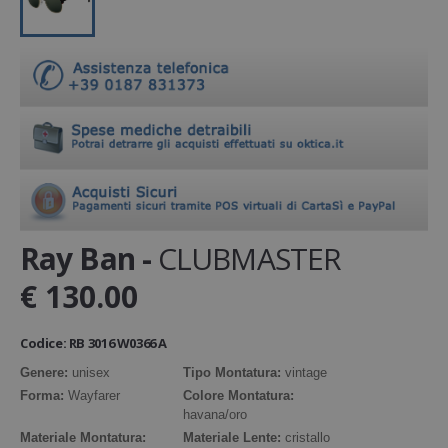
Lacoste
Oakley
Persol
Polaroid
Ray Ban
Salice
Saraghina Eyewear
Ray Ban -
CLUBMASTER
Seeoo
SUPER
€ 130.00
Trussardi
Vogue
Codice: RB 3016 W0366 A
Yves Saint Laurent
Genere:
unisex
Tipo Montatura:
vintage
Forma:
Wayfarer
Colore Montatura:
havana/oro
LENTI A CONTATTO
Materiale Montatura:
Materiale Lente:
cristallo