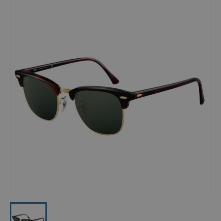
Occhiali Vista
Genere
Unisex
Uomo
Donna
Bambino
MARCHI
Adidas
Burberry
D&G
Gucci
JPLUS