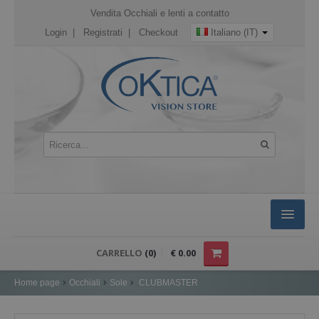
Vendita Occhiali e lenti a contatto
Login
|
Registrati
|
Checkout
Italiano (IT)
HOME
CARRELLO
(0)
€ 0.00
OCCHIALI
Home page
Occhiali
Sole
CLUBMASTER
Occhiali Sole