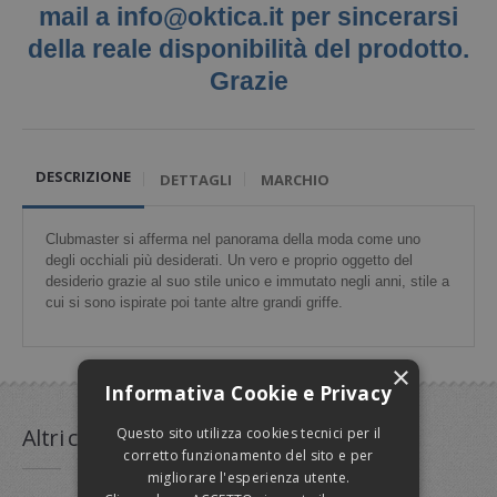
mail a info@oktica.it per sincerarsi
della reale disponibilità del prodotto.
Lenti
a contatto
Grazie
Tutti i prodotti sul nostro sito sono originali al 100%
TEMPO LIBERO
DESCRIZIONE
DETTAGLI
MARCHIO
MARCHI
Clubmaster si afferma nel panorama della moda come uno
degli occhiali più desiderati. Un vero e proprio oggetto del
desiderio grazie al suo stile unico e immutato negli anni, stile a
cui si sono ispirate poi tante altre grandi griffe.
×
Informativa Cookie e Privacy
Altri colori
disponibili
Questo sito utilizza cookies tecnici per il
corretto funzionamento del sito e per
migliorare l'esperienza utente.