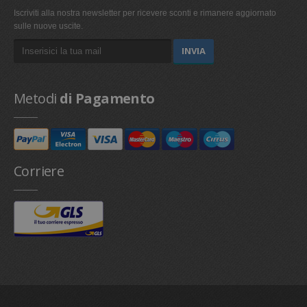
giorni
viene u
www.oktica.it
dal ser
Iscriviti alla nostra newsletter per ricevere sconti e rimanere aggiornato
Cookie
sulle nuove uscite.
Script
ricorda
prefer
consen
cookie 
visitato
necess
Metodi
di Pagamento
il bann
cookie 
Cookie
Script
funzion
corret
Corriere